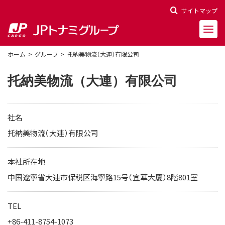
サイトマップ
ホーム
グループ
托納美物流（大連）有限公司
托納美物流（大連）有限公司
会社概要
社名
会社沿革
托納美物流（大連）有限公司
役員一覧
本社所在地
中国遼寧省大連市保税区海寧路15号（宜華大厦）8階801室
決算報告
財務ハイライト
TEL
株主関連情報
+86-411-8754-1073