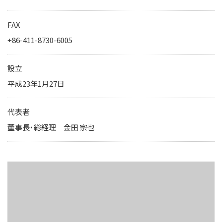
IRカレンダー
サステナビリティレポート
FAX
TCFD提言に基づく情報開
+86-411-8730-6005
電子公告
設立
平成23年1月27日
純粋持株会社
物流事業子会社
代表者
関連事業子会社
董事長・総経理 金田 宗也
関連会社
海外現地法人