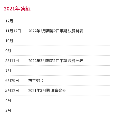
2021年 実績
12月
11月12日
2022年3月期第2四半期 決算発表
10月
9月
8月11日
2022年3月期第1四半期 決算発表
7月
6月29日
株主総会
5月12日
2021年3月期 決算発表
4月
3月