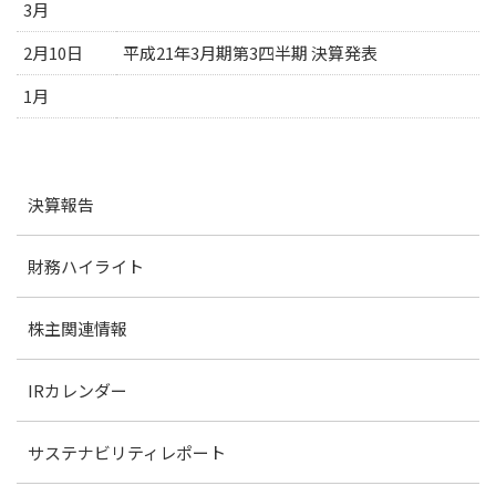
3月
2月10日
平成21年3月期第3四半期 決算発表
1月
決算報告
財務ハイライト
株主関連情報
IRカレンダー
サステナビリティレポート