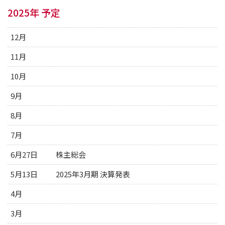
IRカレンダー
2025年 予定
サステナビリティレポート
12月
TCFD提言に基づく情報開
電子公告
11月
10月
純粋持株会社
9月
物流事業子会社
8月
関連事業子会社
7月
関連会社
6月27日
株主総会
海外現地法人
5月13日
2025年3月期 決算発表
4月
3月