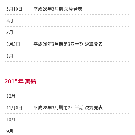
5月10日
平成28年3月期 決算発表
4月
3月
2月5日
平成28年3月期第3四半期 決算発表
1月
2015年 実績
12月
11月6日
平成28年3月期第2四半期 決算発表
10月
9月