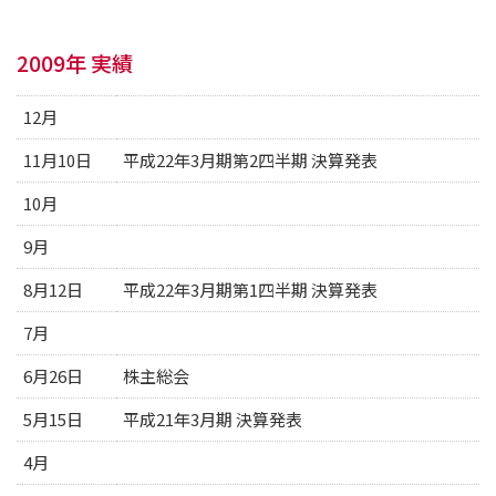
2009年 実績
12月
11月10日
平成22年3月期第2四半期 決算発表
10月
9月
8月12日
平成22年3月期第1四半期 決算発表
7月
6月26日
株主総会
5月15日
平成21年3月期 決算発表
4月