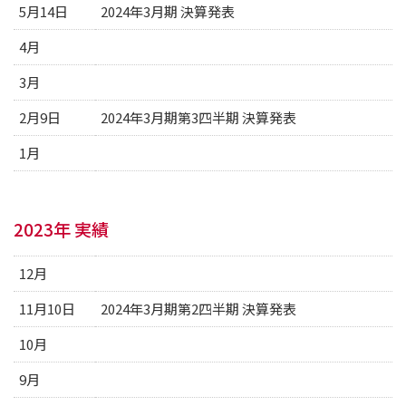
5月14日
2024年3月期 決算発表
4月
3月
2月9日
2024年3月期第3四半期 決算発表
1月
2023年 実績
12月
11月10日
2024年3月期第2四半期 決算発表
10月
9月