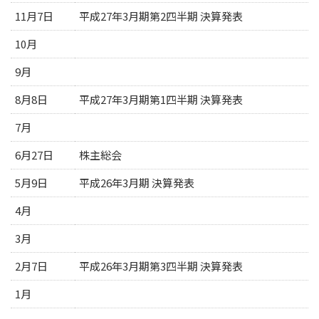
11月7日
平成27年3月期第2四半期 決算発表
10月
9月
8月8日
平成27年3月期第1四半期 決算発表
7月
6月27日
株主総会
5月9日
平成26年3月期 決算発表
4月
3月
2月7日
平成26年3月期第3四半期 決算発表
1月