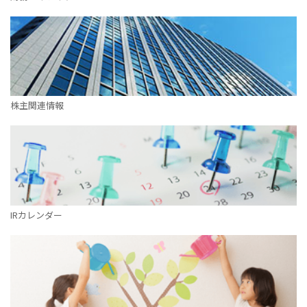
株主関連情報
IRカレンダー