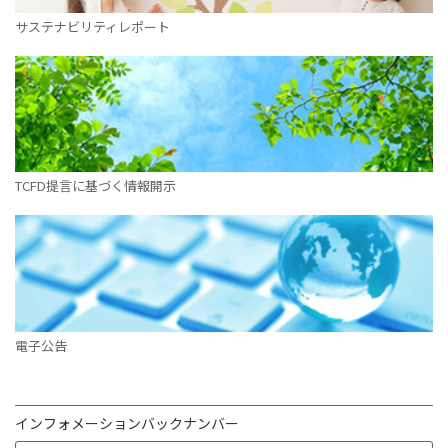
サステナビリティレポート
TCFD提言に基づく情報開示
電子公告
インフォメーションバックナンバー