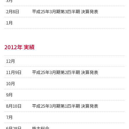
3月
2月8日
平成25年3月期第3四半期 決算発表
1月
2012年 実績
12月
11月9日
平成25年3月期第2四半期 決算発表
10月
9月
8月10日
平成25年3月期第1四半期 決算発表
7月
6月28日
株主総会