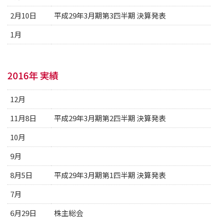
2月10日
平成29年3月期第3四半期 決算発表
1月
2016年 実績
12月
11月8日
平成29年3月期第2四半期 決算発表
10月
9月
8月5日
平成29年3月期第1四半期 決算発表
7月
6月29日
株主総会