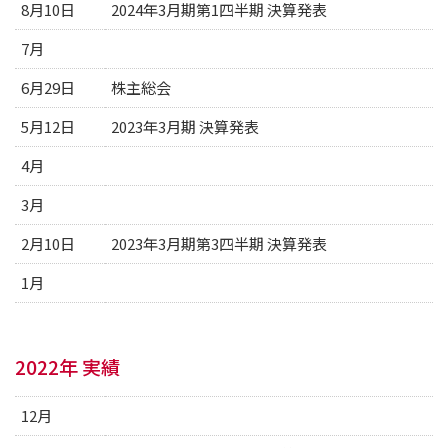
8月10日
2024年3月期第1四半期 決算発表
7月
6月29日
株主総会
5月12日
2023年3月期 決算発表
4月
3月
2月10日
2023年3月期第3四半期 決算発表
1月
2022年 実績
12月