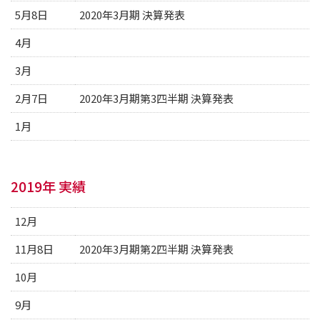
5月8日
2020年3月期 決算発表
4月
3月
2月7日
2020年3月期第3四半期 決算発表
1月
2019年 実績
12月
11月8日
2020年3月期第2四半期 決算発表
10月
9月