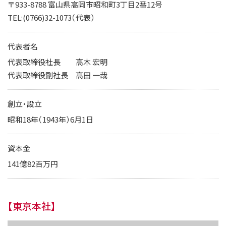
IRカレンダー
〒933-8788 富山県高岡市昭和町3丁目2番12号
TEL:(0766)32-1073（代表）
サステナビリティレポート
TCFD提言に基づく情報開
代表者名
電子公告
代表取締役社長 髙木 宏明
代表取締役副社長 髙田 一哉
純粋持株会社
創立・設立
物流事業子会社
昭和18年（1943年）6月1日
関連事業子会社
関連会社
資本金
海外現地法人
141億82百万円
【東京本社】