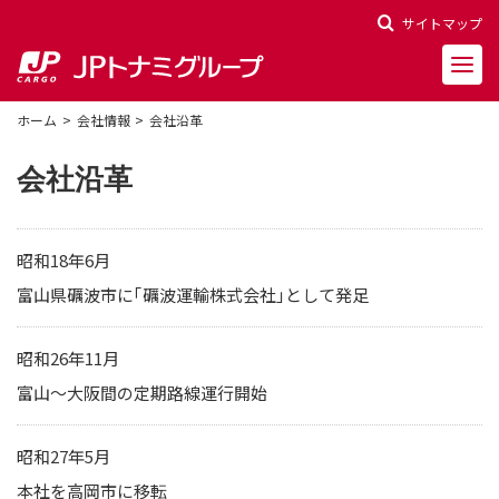
サイトマップ
ホーム
会社情報
会社沿革
会社沿革
会社概要
昭和18年6月
会社沿革
富山県礪波市に「礪波運輸株式会社」として発足
役員一覧
昭和26年11月
富山～大阪間の定期路線運行開始
決算報告
財務ハイライト
昭和27年5月
株主関連情報
本社を高岡市に移転