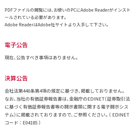
IRカレンダー
PDFファイルの閲覧には、お使いのPCにAdobe Readerがインスト
サステナビリティレポート
ールされている必要があります。
TCFD提言に基づく情報開
Adobe ReaderはAdobe社サイトより入手して下さい。
電子公告
電子公告
純粋持株会社
現在、公告すべき事項はありません。
物流事業子会社
決算公告
関連事業子会社
関連会社
会社法第440条第4項の規定に基づき、掲載しておりません。
なお、当社の有価証券報告書は、金融庁のEDINET（証券取引法
海外現地法人
に基づく有価証券報告書等の開示書類に関する電子開示シス
テム）に掲載されておりますので、ご参照ください。 （ EDINET
コード ： E04185 ）