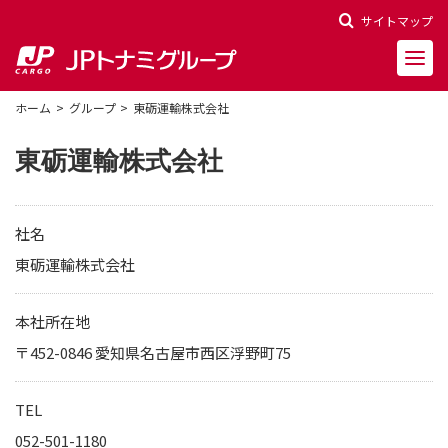
サイトマップ
ホーム
グループ
東砺運輸株式会社
東砺運輸株式会社
会社概要
社名
会社沿革
東砺運輸株式会社
役員一覧
本社所在地
〒452-0846 愛知県名古屋市西区浮野町75
決算報告
財務ハイライト
TEL
株主関連情報
052-501-1180