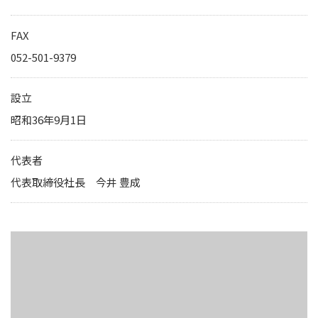
IRカレンダー
サステナビリティレポート
FAX
TCFD提言に基づく情報開
052-501-9379
電子公告
設立
昭和36年9月1日
純粋持株会社
物流事業子会社
代表者
関連事業子会社
代表取締役社長 今井 豊成
関連会社
海外現地法人