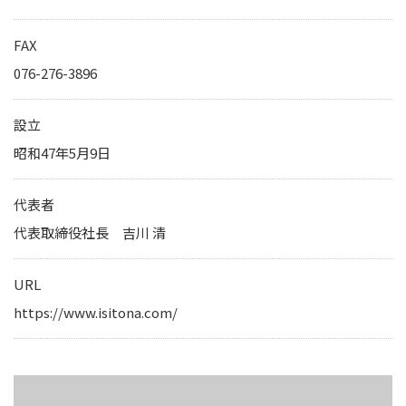
IRカレンダー
サステナビリティレポート
FAX
TCFD提言に基づく情報開
076-276-3896
電子公告
設立
昭和47年5月9日
純粋持株会社
物流事業子会社
代表者
関連事業子会社
代表取締役社長 吉川 清
関連会社
URL
海外現地法人
https://www.isitona.com/