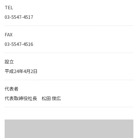
IRカレンダー
TEL
サステナビリティレポート
03-5547-4517
TCFD提言に基づく情報開
電子公告
FAX
03-5547-4516
純粋持株会社
設立
物流事業子会社
平成24年4月2日
関連事業子会社
代表者
関連会社
代表取締役社長 松田 俊広
海外現地法人