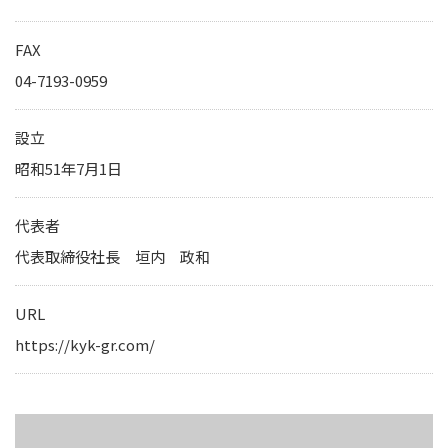
IRカレンダー
サステナビリティレポート
FAX
TCFD提言に基づく情報開
04-7193-0959
電子公告
設立
昭和51年7月1日
純粋持株会社
物流事業子会社
代表者
関連事業子会社
代表取締役社長 垣内 政和
関連会社
URL
海外現地法人
https://kyk-gr.com/