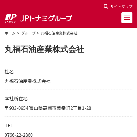
サイトマップ
ホーム
グループ
丸福石油産業株式会社
丸福石油産業株式会社
会社概要
社名
会社沿革
丸福石油産業株式会社
役員一覧
本社所在地
〒933-0954 富山県高岡市美幸町2丁目1-28
決算報告
財務ハイライト
TEL
株主関連情報
0766-22-2860