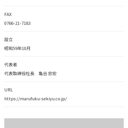
IRカレンダー
サステナビリティレポート
FAX
TCFD提言に基づく情報開
0766-21-7183
電子公告
設立
昭和59年10月
純粋持株会社
物流事業子会社
代表者
関連事業子会社
代表取締役社長 亀谷 忠宏
関連会社
URL
海外現地法人
https://marufuku-sekiyu.co.jp/