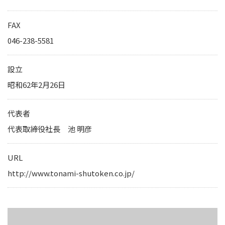
IRカレンダー
サステナビリティレポート
FAX
TCFD提言に基づく情報開
046-238-5581
電子公告
設立
昭和62年2月26日
純粋持株会社
物流事業子会社
代表者
関連事業子会社
代表取締役社長 池 明彦
関連会社
URL
海外現地法人
http://www.tonami-shutoken.co.jp/