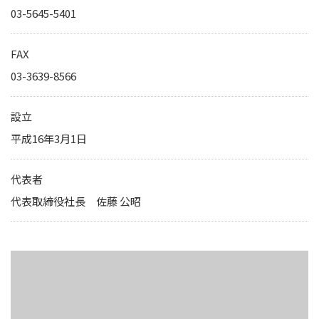
IRカレンダー
03-5645-5401
サステナビリティレポート
TCFD提言に基づく情報開
FAX
03-3639-8566
電子公告
設立
純粋持株会社
平成16年3月1日
物流事業子会社
代表者
関連事業子会社
代表取締役社長 佐藤 公昭
関連会社
海外現地法人