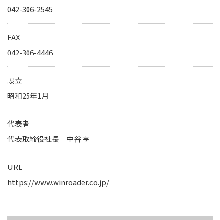
IRカレンダー
042-306-2545
サステナビリティレポート
TCFD提言に基づく情報開
FAX
042-306-4446
電子公告
設立
純粋持株会社
昭和25年1月
物流事業子会社
代表者
関連事業子会社
代表取締役社長 中谷 亨
関連会社
海外現地法人
URL
https://www.winroader.co.jp/