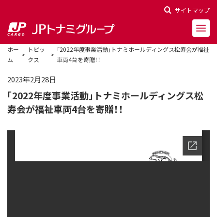
サイトマップ
ホー
トピッ
「2022年度事業活動」トナミホールディングス松寿会が福祉
ム
クス
車両4台を寄贈！！
2023年2月28日
「2022年度事業活動」トナミホールディングス松
会社概要
寿会が福祉車両4台を寄贈！！
会社沿革
役員一覧
決算報告
財務ハイライト
株主関連情報