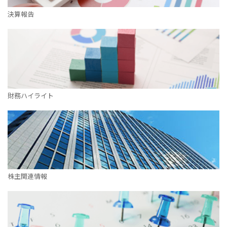
IRカレンダー
決算報告
サステナビリティレポート
TCFD提言に基づく情報開
電子公告
純粋持株会社
財務ハイライト
物流事業子会社
関連事業子会社
関連会社
海外現地法人
株主関連情報