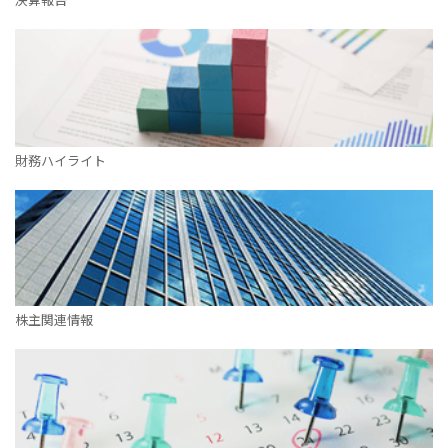
IRカレンダー
サステナビリティレポート
TCFD提言に基づく情報開
電子公告
財務ハイライト
純粋持株会社
物流事業子会社
関連事業子会社
関連会社
株主関連情報
海外現地法人