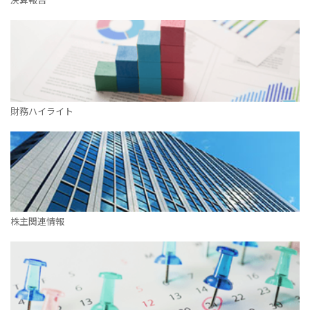
IRカレンダー
サステナビリティレポート
TCFD提言に基づく情報開
電子公告
財務ハイライト
純粋持株会社
物流事業子会社
関連事業子会社
関連会社
株主関連情報
海外現地法人