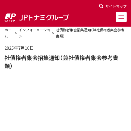
サイトマップ
ホー
インフォーメーショ
社債権者集会招集通知（兼社債権者集会参考
ム
ン
書類）
2025年7月10日
社債権者集会招集通知（兼社債権者集会参考書
会社概要
類）
会社沿革
役員一覧
決算報告
財務ハイライト
株主関連情報